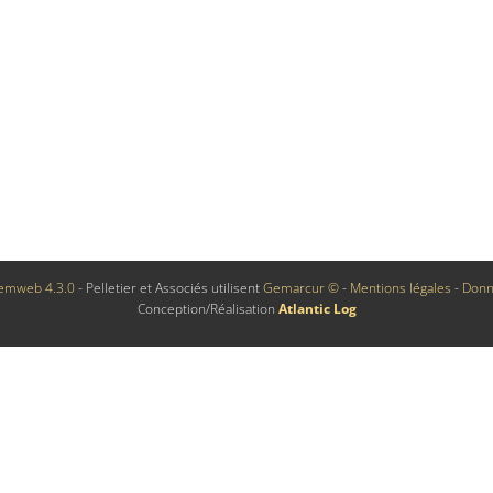
emweb 4.3.0
- Pelletier et Associés utilisent
Gemarcur ©
-
Mentions légales
-
Donn
Conception/Réalisation
Atlantic Log