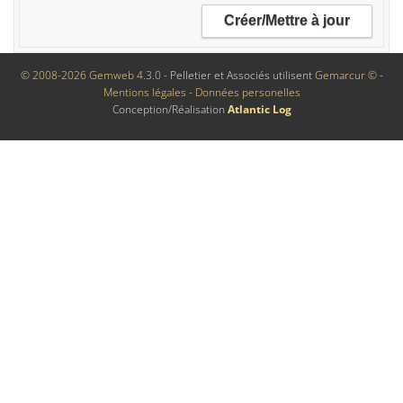
© 2008-2026 Gemweb 4.3.0
- Pelletier et Associés utilisent
Gemarcur ©
-
Mentions légales
-
Données personelles
Conception/Réalisation
Atlantic Log