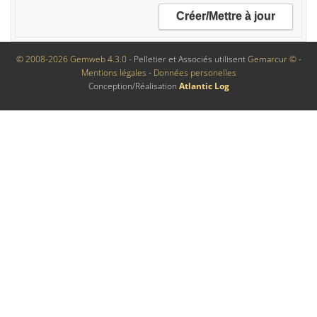
© 2008-2026 Gemweb 4.3.0
- Pelletier et Associés utilisent
Gemarcur ©
-
Mentions légales
-
Données personelles
Conception/Réalisation
Atlantic Log