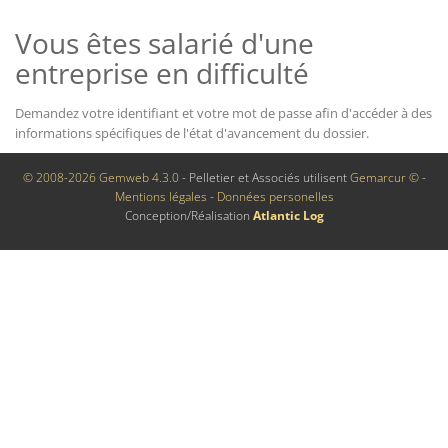
Vous êtes salarié d'une
entreprise en difficulté
Demandez votre identifiant et votre mot de passe afin d'accéder à des
informations spécifiques de l'état d'avancement du dossier.
© 2008-2026 Gemweb 4.3.0
- Pelletier et Associés utilisent
Gemarcur ©
-
Mentions légales
-
Données personelles
Conception/Réalisation
Atlantic Log