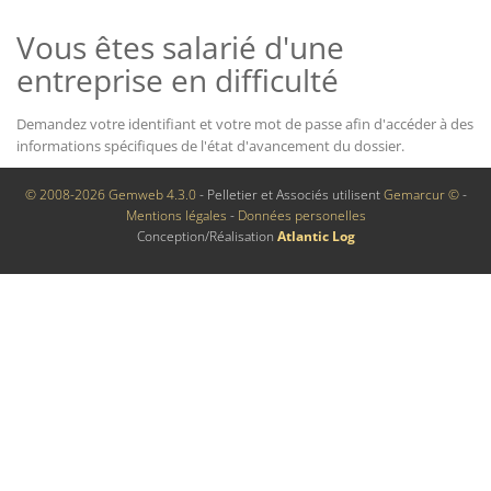
Vous êtes salarié d'une
entreprise en difficulté
Demandez votre identifiant et votre mot de passe afin d'accéder à des
informations spécifiques de l'état d'avancement du dossier.
© 2008-2026 Gemweb 4.3.0
- Pelletier et Associés utilisent
Gemarcur ©
-
Mentions légales
-
Données personelles
Conception/Réalisation
Atlantic Log