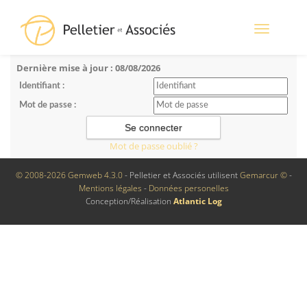
Toggle
navigation
Dernière mise à jour : 08/08/2026
Identifiant :
Mot de passe :
Mot de passe oublié ?
© 2008-2026 Gemweb 4.3.0
- Pelletier et Associés utilisent
Gemarcur ©
-
Mentions légales
-
Données personelles
Conception/Réalisation
Atlantic Log