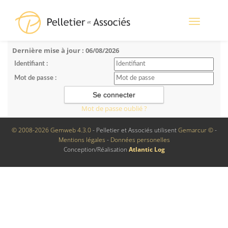
Toggle
navigation
Dernière mise à jour : 06/08/2026
Identifiant :
Mot de passe :
Mot de passe oublié ?
© 2008-2026 Gemweb 4.3.0
- Pelletier et Associés utilisent
Gemarcur ©
-
Mentions légales
-
Données personelles
Conception/Réalisation
Atlantic Log