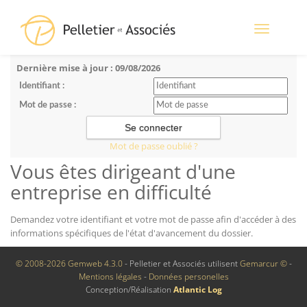
Toggle
navigation
Dernière mise à jour : 09/08/2026
Identifiant :
Mot de passe :
Mot de passe oublié ?
Vous êtes dirigeant d'une
entreprise en difficulté
Demandez votre identifiant et votre mot de passe afin d'accéder à des
informations spécifiques de l'état d'avancement du dossier.
© 2008-2026 Gemweb 4.3.0
- Pelletier et Associés utilisent
Gemarcur ©
-
Mentions légales
-
Données personelles
Conception/Réalisation
Atlantic Log