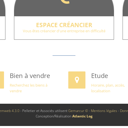
ESPACE CRÉANCIER
Vous êtes créancier d'une entreprise en difficulté
Bien à vendre
Etude
Recherchez les biens à
Horaire, plan, accès,
vendre
localisation
emweb 4.3.0
- Pelletier et Associés utilisent
Gemarcur ©
-
Mentions légales
-
Donn
Conception/Réalisation
Atlantic Log